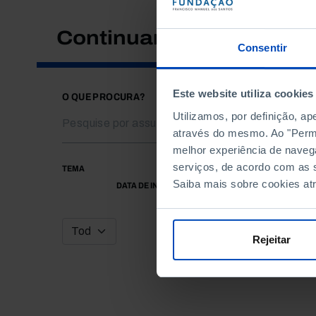
Continuar a pesquisar
Consentir
Este website utiliza cookies
O QUE PROCURA?
Utilizamos, por definição, a
através do mesmo. Ao "Permit
melhor experiência de naveg
serviços, de acordo com as s
TEMA
Saiba mais sobre cookies at
DATA DE INÍCIO
Rejeitar