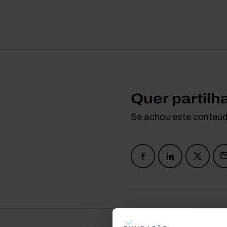
Quer partilh
Se achou este conteúdo