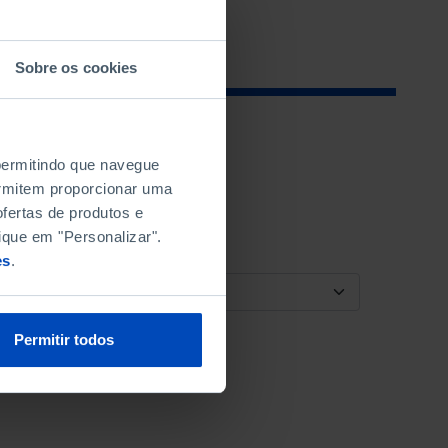
Sobre os cookies
 permitindo que navegue
permitem proporcionar uma
fertas de produtos e
ique em "Personalizar".
es
.
ORDENAR POR
Permitir todos