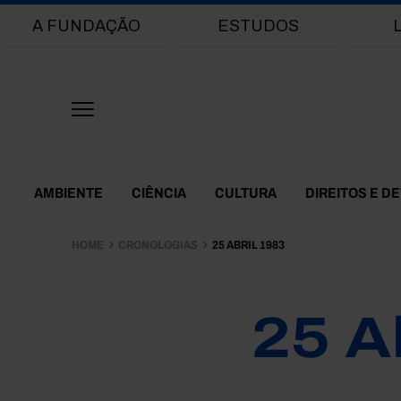
Main navigation
A FUNDAÇÃO
ESTUDOS
Themes Menu
AMBIENTE
CIÊNCIA
CULTURA
DIREITOS E D
HOME
CRONOLOGIAS
25 ABRIL 1983
25 A