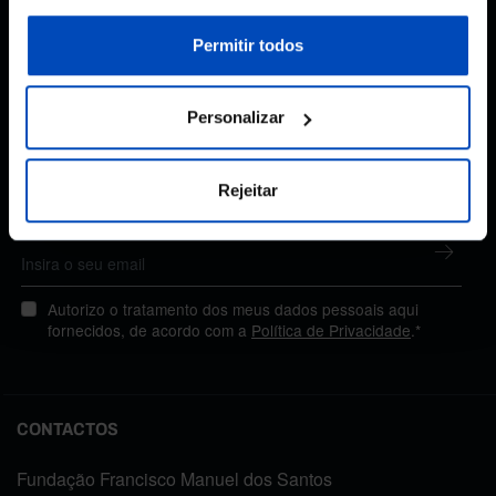
sobre cookies através da gestão de preferências ou da
nossa
Política de Cookies
.
Permitir todos
Subscreva a newsletter
Personalizar
da Fundação
Rejeitar
MANTENHA-SE A PAR
Autorizo o tratamento dos meus dados pessoais aqui
fornecidos, de acordo com a
Política de Privacidade
.*
CONTACTOS
Fundação Francisco Manuel dos Santos