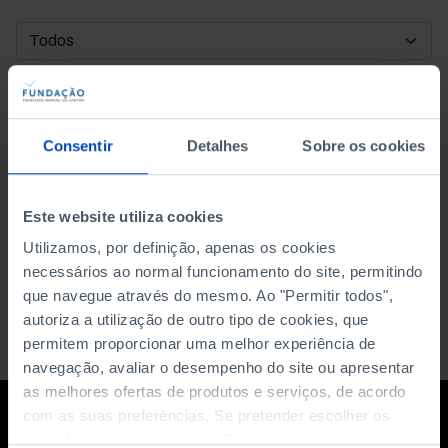
DATA DE INÍCIO
DATA DE FIM
Consentir
Detalhes
Sobre os cookies
ORDENAR POR
Este website utiliza cookies
Utilizamos, por definição, apenas os cookies
necessários ao normal funcionamento do site, permitindo
que navegue através do mesmo. Ao "Permitir todos",
autoriza a utilização de outro tipo de cookies, que
permitem proporcionar uma melhor experiência de
navegação, avaliar o desempenho do site ou apresentar
as melhores ofertas de produtos e serviços, de acordo
com as suas preferências. Se pretender escolher os
tipos de cookies, clique em "Personalizar". Saiba mais