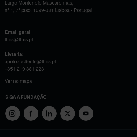
Largo Monterroio Mascarenhas,
nº 1, 7º piso, 1099-081 Lisboa - Portugal
Email geral:
ffms@ffms.pt
Livraria:
apoioaocliente@ffms.pt
+351
219 381 223
Ver no mapa
SIGA A FUNDAÇÃO