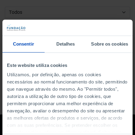
DATA DE INÍCIO
DATA DE FIM
Consentir
Detalhes
Sobre os cookies
ORDENAR POR
Este website utiliza cookies
Utilizamos, por definição, apenas os cookies
necessários ao normal funcionamento do site, permitindo
que navegue através do mesmo. Ao "Permitir todos",
autoriza a utilização de outro tipo de cookies, que
permitem proporcionar uma melhor experiência de
navegação, avaliar o desempenho do site ou apresentar
as melhores ofertas de produtos e serviços, de acordo
com as suas preferências. Se pretender escolher os
tipos de cookies, clique em "Personalizar". Saiba mais