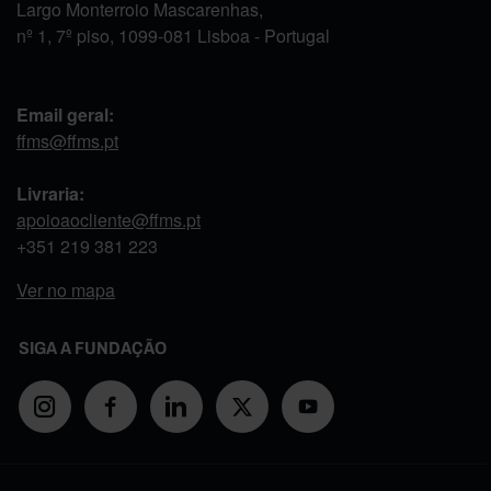
Largo Monterroio Mascarenhas,
nº 1, 7º piso, 1099-081 Lisboa - Portugal
Email geral:
ffms@ffms.pt
Livraria:
apoioaocliente@ffms.pt
+351
219 381 223
Ver no mapa
SIGA A FUNDAÇÃO