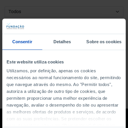
DATA DE INÍCIO
DATA DE FIM
Consentir
Detalhes
Sobre os cookies
ORDENAR POR
Este website utiliza cookies
Utilizamos, por definição, apenas os cookies
necessários ao normal funcionamento do site, permitindo
que navegue através do mesmo. Ao "Permitir todos",
autoriza a utilização de outro tipo de cookies, que
permitem proporcionar uma melhor experiência de
navegação, avaliar o desempenho do site ou apresentar
as melhores ofertas de produtos e serviços, de acordo
com as suas preferências. Se pretender escolher os
tipos de cookies, clique em "Personalizar". Saiba mais