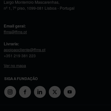
Largo Monterroio Mascarenhas,
nº 1, 7º piso, 1099-081 Lisboa - Portugal
Email geral:
ffms@ffms.pt
Livraria:
apoioaocliente@ffms.pt
+351
219 381 223
Ver no mapa
SIGA A FUNDAÇÃO