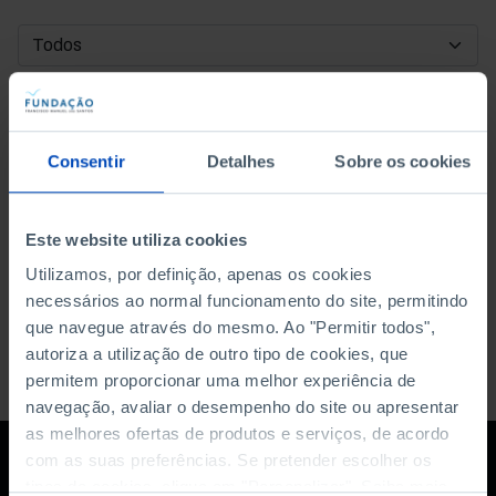
DATA DE INÍCIO
DATA DE FIM
Consentir
Detalhes
Sobre os cookies
ORDENAR POR
Este website utiliza cookies
Utilizamos, por definição, apenas os cookies
necessários ao normal funcionamento do site, permitindo
que navegue através do mesmo. Ao "Permitir todos",
autoriza a utilização de outro tipo de cookies, que
permitem proporcionar uma melhor experiência de
navegação, avaliar o desempenho do site ou apresentar
as melhores ofertas de produtos e serviços, de acordo
com as suas preferências. Se pretender escolher os
tipos de cookies, clique em "Personalizar". Saiba mais