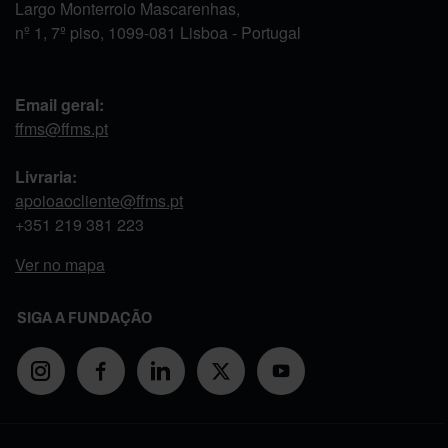
Largo Monterroio Mascarenhas,
nº 1, 7º piso, 1099-081 Lisboa - Portugal
Email geral:
ffms@ffms.pt
Livraria:
apoioaocliente@ffms.pt
+351
219 381 223
Ver no mapa
SIGA A FUNDAÇÃO