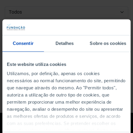
DATA DE INÍCIO
DATA DE FIM
Consentir
Detalhes
Sobre os cookies
ORDENAR POR
Este website utiliza cookies
Utilizamos, por definição, apenas os cookies
necessários ao normal funcionamento do site, permitindo
que navegue através do mesmo. Ao "Permitir todos",
autoriza a utilização de outro tipo de cookies, que
permitem proporcionar uma melhor experiência de
navegação, avaliar o desempenho do site ou apresentar
as melhores ofertas de produtos e serviços, de acordo
com as suas preferências. Se pretender escolher os
tipos de cookies, clique em "Personalizar". Saiba mais