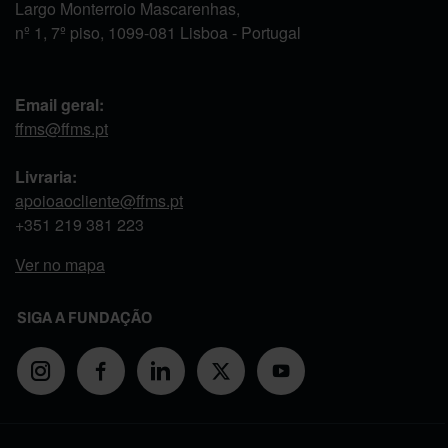
Largo Monterroio Mascarenhas,
nº 1, 7º piso, 1099-081 Lisboa - Portugal
Email geral:
ffms@ffms.pt
Livraria:
apoioaocliente@ffms.pt
+351
219 381 223
Ver no mapa
SIGA A FUNDAÇÃO