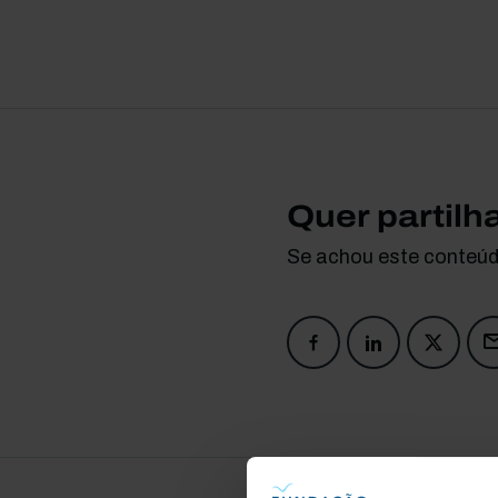
Quer partilh
Se achou este conteúdo