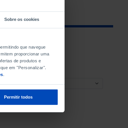
Sobre os cookies
 permitindo que navegue
permitem proporcionar uma
fertas de produtos e
ique em "Personalizar".
es
.
ORDENAR POR
Permitir todos