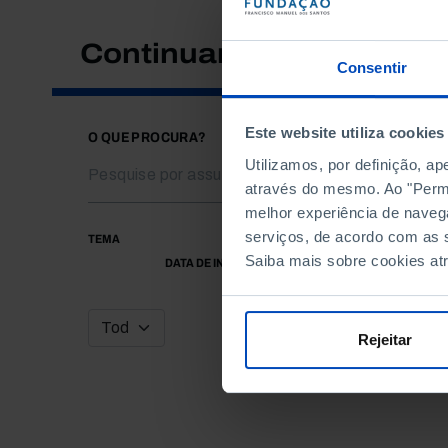
Continuar a pesquisar
Consentir
Este website utiliza cookies
O QUE PROCURA?
Utilizamos, por definição, a
através do mesmo. Ao "Permit
melhor experiência de naveg
serviços, de acordo com as s
TEMA
Saiba mais sobre cookies at
DATA DE INÍCIO
Rejeitar