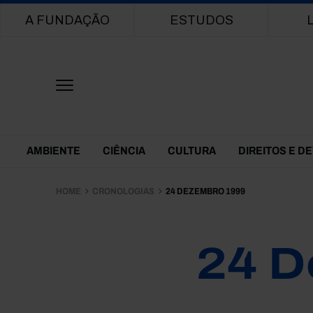
Main navigation
A FUNDAÇÃO
ESTUDOS
Themes Menu
AMBIENTE
CIÊNCIA
CULTURA
DIREITOS E D
HOME
CRONOLOGIAS
24 DEZEMBRO 1999
24 D