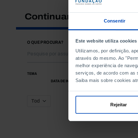
Continuar a pesquisar
Consentir
Este website utiliza cookies
O QUE PROCURA?
Utilizamos, por definição, a
através do mesmo. Ao "Permit
melhor experiência de naveg
serviços, de acordo com as s
TEMA
Saiba mais sobre cookies at
DATA DE INÍCIO
Rejeitar