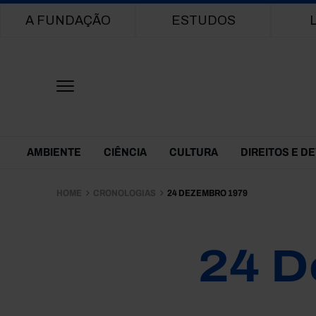
Main navigation
A FUNDAÇÃO
ESTUDOS
Themes Menu
AMBIENTE
CIÊNCIA
CULTURA
DIREITOS E D
HOME
CRONOLOGIAS
24 DEZEMBRO 1979
24 D