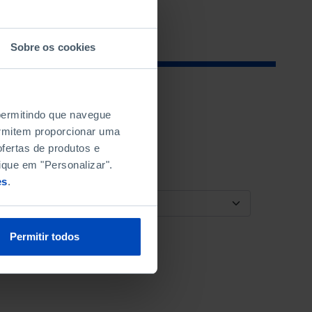
Sobre os cookies
 permitindo que navegue
permitem proporcionar uma
fertas de produtos e
ique em "Personalizar".
es
.
ORDENAR POR
Permitir todos