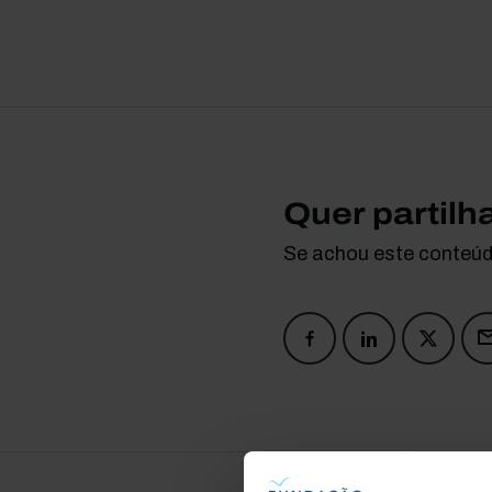
Quer partilh
Se achou este conteúdo