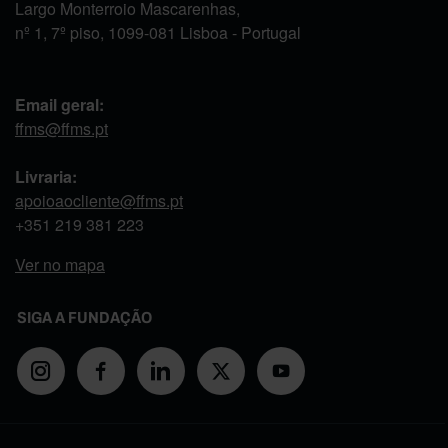
Largo Monterroio Mascarenhas,
nº 1, 7º piso, 1099-081 Lisboa - Portugal
Email geral:
ffms@ffms.pt
Livraria:
apoioaocliente@ffms.pt
+351
219 381 223
Ver no mapa
SIGA A FUNDAÇÃO