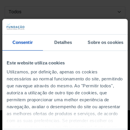
DATA DE INÍCIO
DATA DE FIM
Consentir
Detalhes
Sobre os cookies
ORDENAR POR
Este website utiliza cookies
Utilizamos, por definição, apenas os cookies
necessários ao normal funcionamento do site, permitindo
que navegue através do mesmo. Ao "Permitir todos",
autoriza a utilização de outro tipo de cookies, que
permitem proporcionar uma melhor experiência de
navegação, avaliar o desempenho do site ou apresentar
as melhores ofertas de produtos e serviços, de acordo
com as suas preferências. Se pretender escolher os
tipos de cookies, clique em "Personalizar". Saiba mais