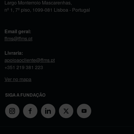
Largo Monterroio Mascarenhas,
nº 1, 7º piso, 1099-081 Lisboa - Portugal
Email geral:
ffms@ffms.pt
Livraria:
apoioaocliente@ffms.pt
+351
219 381 223
Ver no mapa
SIGA A FUNDAÇÃO