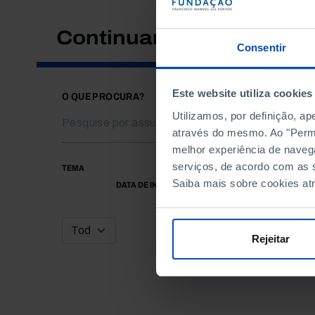
Continuar a pesquisar
Consentir
Este website utiliza cookies
O QUE PROCURA?
Utilizamos, por definição, a
através do mesmo. Ao "Permit
melhor experiência de naveg
serviços, de acordo com as s
TEMA
Saiba mais sobre cookies at
DATA DE INÍCIO
Rejeitar