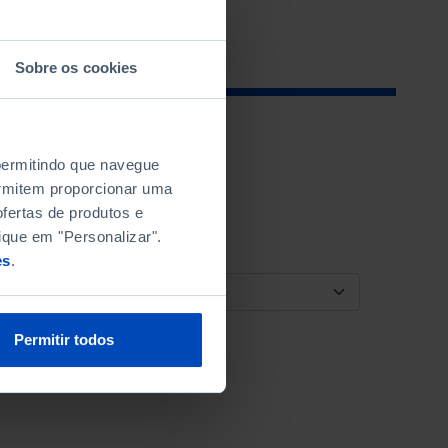
Sobre os cookies
 permitindo que navegue
permitem proporcionar uma
fertas de produtos e
ique em "Personalizar".
es
.
ORDENAR POR
Permitir todos