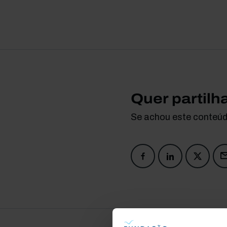
Quer partilh
Se achou este conteúdo