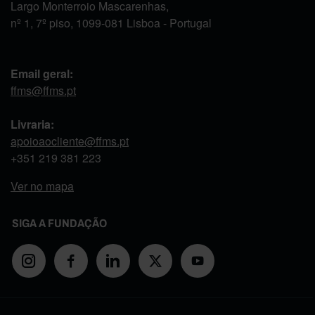
Largo Monterroio Mascarenhas,
nº 1, 7º piso, 1099-081 Lisboa - Portugal
Email geral:
ffms@ffms.pt
Livraria:
apoioaocliente@ffms.pt
+351
219 381 223
Ver no mapa
SIGA A FUNDAÇÃO