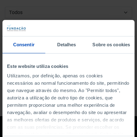
DATA DE INÍCIO
DATA DE FIM
Consentir
Detalhes
Sobre os cookies
ORDENAR POR
Este website utiliza cookies
Utilizamos, por definição, apenas os cookies
necessários ao normal funcionamento do site, permitindo
que navegue através do mesmo. Ao "Permitir todos",
autoriza a utilização de outro tipo de cookies, que
permitem proporcionar uma melhor experiência de
navegação, avaliar o desempenho do site ou apresentar
as melhores ofertas de produtos e serviços, de acordo
com as suas preferências. Se pretender escolher os
tipos de cookies, clique em "Personalizar". Saiba mais