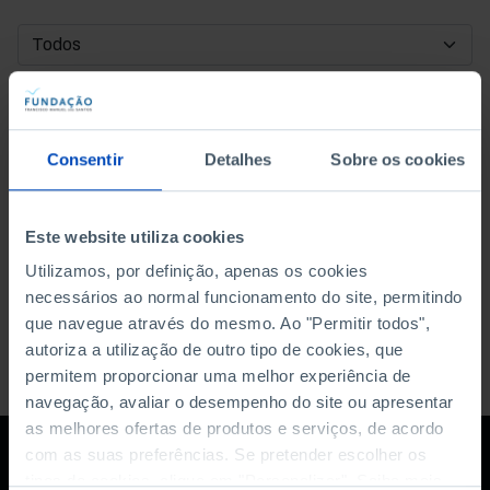
DATA DE INÍCIO
DATA DE FIM
Consentir
Detalhes
Sobre os cookies
ORDENAR POR
Este website utiliza cookies
Utilizamos, por definição, apenas os cookies
necessários ao normal funcionamento do site, permitindo
que navegue através do mesmo. Ao "Permitir todos",
autoriza a utilização de outro tipo de cookies, que
permitem proporcionar uma melhor experiência de
navegação, avaliar o desempenho do site ou apresentar
as melhores ofertas de produtos e serviços, de acordo
com as suas preferências. Se pretender escolher os
tipos de cookies, clique em "Personalizar". Saiba mais