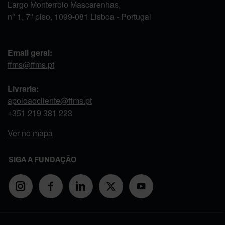
Largo Monterroio Mascarenhas,
nº 1, 7º piso, 1099-081 Lisboa - Portugal
Email geral:
ffms@ffms.pt
Livraria:
apoioaocliente@ffms.pt
+351
219 381 223
Ver no mapa
SIGA A FUNDAÇÃO