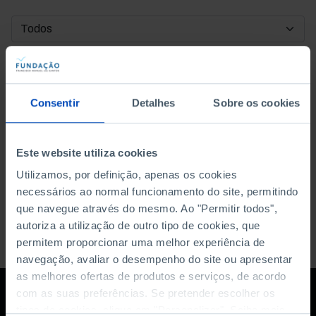
DATA DE INÍCIO
DATA DE FIM
Consentir
Detalhes
Sobre os cookies
ORDENAR POR
Este website utiliza cookies
Utilizamos, por definição, apenas os cookies
necessários ao normal funcionamento do site, permitindo
que navegue através do mesmo. Ao "Permitir todos",
autoriza a utilização de outro tipo de cookies, que
permitem proporcionar uma melhor experiência de
navegação, avaliar o desempenho do site ou apresentar
as melhores ofertas de produtos e serviços, de acordo
com as suas preferências. Se pretender escolher os
tipos de cookies, clique em "Personalizar". Saiba mais