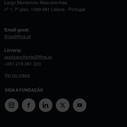
Largo Monterroio Mascarenhas,
nº 1, 7º piso, 1099-081 Lisboa - Portugal
Email geral:
ffms@ffms.pt
Livraria:
apoioaocliente@ffms.pt
+351
219 381 223
Ver no mapa
SIGA A FUNDAÇÃO