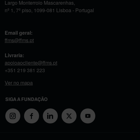
Largo Monterroio Mascarenhas,
nº 1, 7º piso, 1099-081 Lisboa - Portugal
Email geral:
ffms@ffms.pt
Livraria:
apoioaocliente@ffms.pt
+351
219 381 223
Ver no mapa
SIGA A FUNDAÇÃO