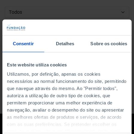
DATA DE INÍCIO
DATA DE FIM
Consentir
Detalhes
Sobre os cookies
ORDENAR POR
Este website utiliza cookies
Utilizamos, por definição, apenas os cookies
necessários ao normal funcionamento do site, permitindo
que navegue através do mesmo. Ao "Permitir todos",
autoriza a utilização de outro tipo de cookies, que
permitem proporcionar uma melhor experiência de
navegação, avaliar o desempenho do site ou apresentar
as melhores ofertas de produtos e serviços, de acordo
com as suas preferências. Se pretender escolher os
tipos de cookies, clique em "Personalizar". Saiba mais