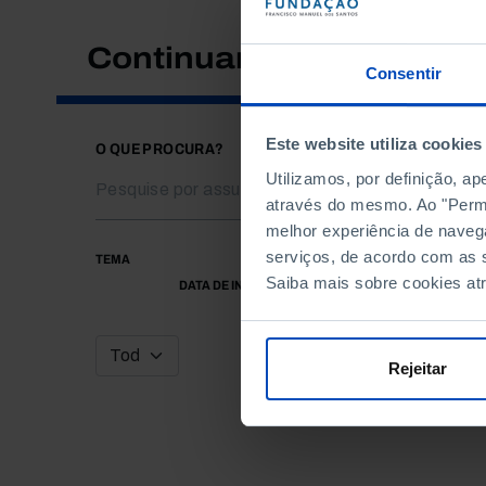
Continuar a pesquisar
Consentir
Este website utiliza cookies
O QUE PROCURA?
Utilizamos, por definição, a
através do mesmo. Ao "Permit
melhor experiência de naveg
serviços, de acordo com as s
TEMA
Saiba mais sobre cookies at
DATA DE INÍCIO
Rejeitar