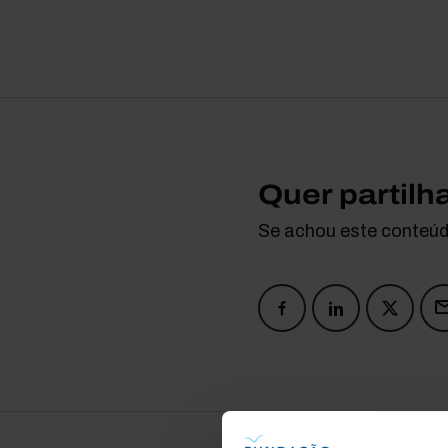
Quer partilh
Se achou este conteúdo