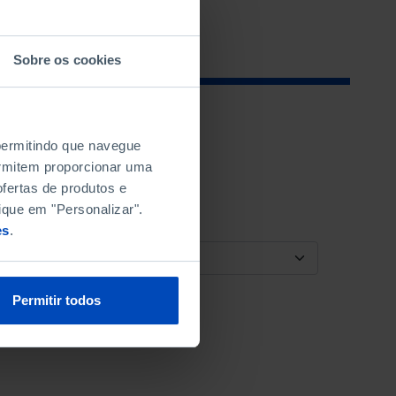
Sobre os cookies
 permitindo que navegue
permitem proporcionar uma
fertas de produtos e
ique em "Personalizar".
es
.
ORDENAR POR
Permitir todos