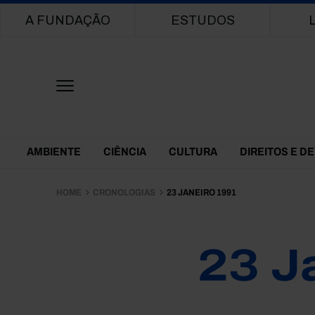
Main navigation
A FUNDAÇÃO
ESTUDOS
Themes Menu
AMBIENTE
CIÊNCIA
CULTURA
DIREITOS E D
HOME
CRONOLOGIAS
23 JANEIRO 1991
23 J