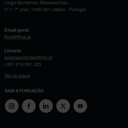
Largo Monterroio Mascarenhas,
nº 1, 7º piso, 1099-081 Lisboa - Portugal
Email geral:
ffms@ffms.pt
Livraria:
apoioaocliente@ffms.pt
+351
219 381 223
Ver no mapa
SIGA A FUNDAÇÃO