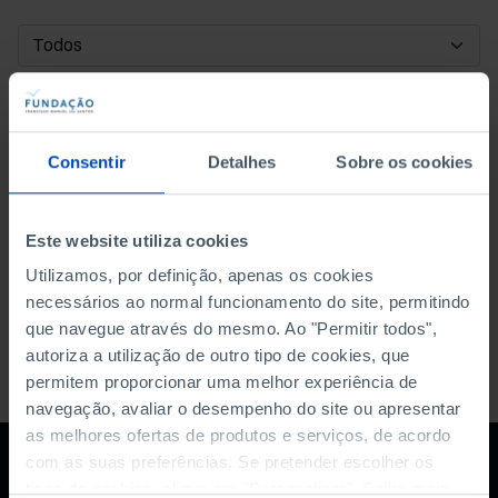
DATA DE INÍCIO
DATA DE FIM
Consentir
Detalhes
Sobre os cookies
ORDENAR POR
Este website utiliza cookies
Utilizamos, por definição, apenas os cookies
necessários ao normal funcionamento do site, permitindo
que navegue através do mesmo. Ao "Permitir todos",
autoriza a utilização de outro tipo de cookies, que
permitem proporcionar uma melhor experiência de
navegação, avaliar o desempenho do site ou apresentar
as melhores ofertas de produtos e serviços, de acordo
com as suas preferências. Se pretender escolher os
tipos de cookies, clique em "Personalizar". Saiba mais