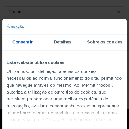
DATA DE INÍCIO
DATA DE FIM
Consentir
Detalhes
Sobre os cookies
ORDENAR POR
Este website utiliza cookies
Utilizamos, por definição, apenas os cookies
necessários ao normal funcionamento do site, permitindo
que navegue através do mesmo. Ao "Permitir todos",
autoriza a utilização de outro tipo de cookies, que
permitem proporcionar uma melhor experiência de
navegação, avaliar o desempenho do site ou apresentar
as melhores ofertas de produtos e serviços, de acordo
com as suas preferências. Se pretender escolher os
tipos de cookies, clique em "Personalizar". Saiba mais