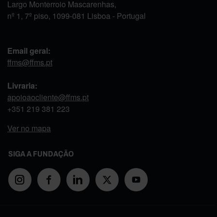
Largo Monterroio Mascarenhas,
nº 1, 7º piso, 1099-081 Lisboa - Portugal
Email geral:
ffms@ffms.pt
Livraria:
apoioaocliente@ffms.pt
+351
219 381 223
Ver no mapa
SIGA A FUNDAÇÃO