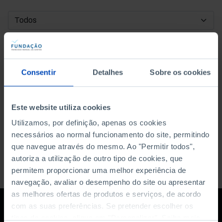
DATA DE INÍCIO
DATA DE FIM
Consentir
Detalhes
Sobre os cookies
ORDENAR POR
Este website utiliza cookies
Utilizamos, por definição, apenas os cookies
necessários ao normal funcionamento do site, permitindo
que navegue através do mesmo. Ao "Permitir todos",
autoriza a utilização de outro tipo de cookies, que
permitem proporcionar uma melhor experiência de
navegação, avaliar o desempenho do site ou apresentar
as melhores ofertas de produtos e serviços, de acordo
com as suas preferências. Se pretender escolher os
tipos de cookies, clique em "Personalizar". Saiba mais