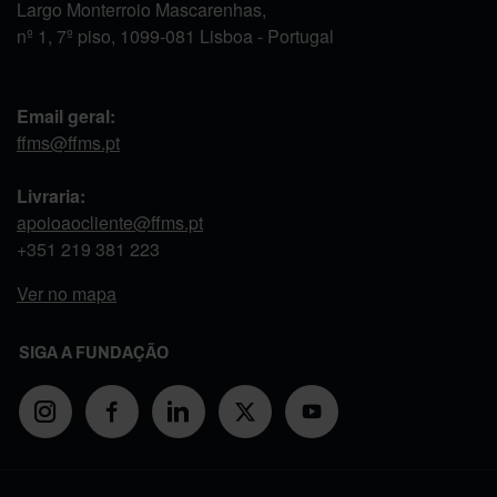
Largo Monterroio Mascarenhas,
nº 1, 7º piso, 1099-081 Lisboa - Portugal
Email geral:
ffms@ffms.pt
Livraria:
apoioaocliente@ffms.pt
+351
219 381 223
Ver no mapa
SIGA A FUNDAÇÃO