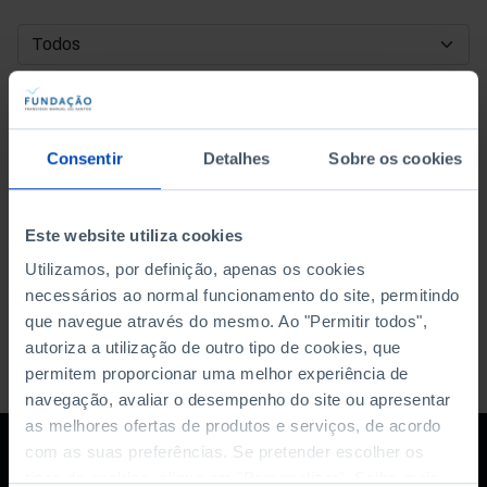
DATA DE INÍCIO
DATA DE FIM
Consentir
Detalhes
Sobre os cookies
ORDENAR POR
Este website utiliza cookies
Utilizamos, por definição, apenas os cookies
necessários ao normal funcionamento do site, permitindo
que navegue através do mesmo. Ao "Permitir todos",
autoriza a utilização de outro tipo de cookies, que
permitem proporcionar uma melhor experiência de
navegação, avaliar o desempenho do site ou apresentar
as melhores ofertas de produtos e serviços, de acordo
com as suas preferências. Se pretender escolher os
tipos de cookies, clique em "Personalizar". Saiba mais