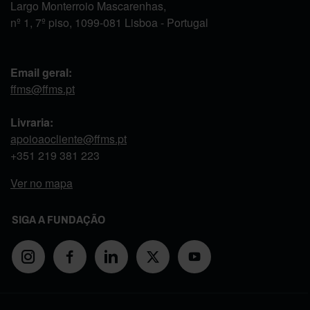
Largo Monterroio Mascarenhas,
nº 1, 7º piso, 1099-081 Lisboa - Portugal
Email geral:
ffms@ffms.pt
Livraria:
apoioaocliente@ffms.pt
+351
219 381 223
Ver no mapa
SIGA A FUNDAÇÃO