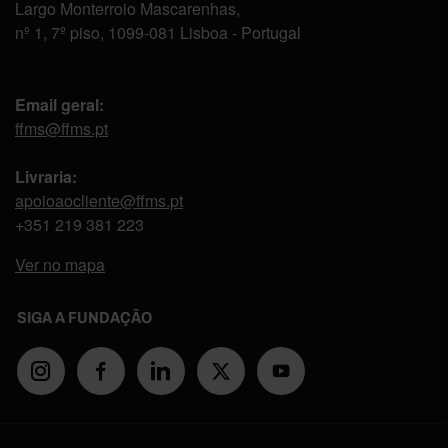
Largo Monterroio Mascarenhas,
nº 1, 7º piso, 1099-081 Lisboa - Portugal
Email geral:
ffms@ffms.pt
Livraria:
apoioaocliente@ffms.pt
+351
219 381 223
Ver no mapa
SIGA A FUNDAÇÃO