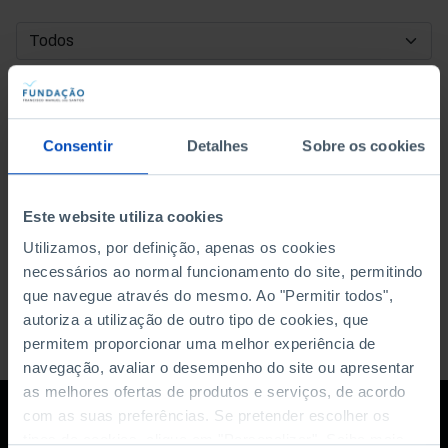
DATA DE INÍCIO
DATA DE FIM
Consentir
Detalhes
Sobre os cookies
ORDENAR POR
Este website utiliza cookies
Utilizamos, por definição, apenas os cookies
necessários ao normal funcionamento do site, permitindo
que navegue através do mesmo. Ao "Permitir todos",
autoriza a utilização de outro tipo de cookies, que
permitem proporcionar uma melhor experiência de
navegação, avaliar o desempenho do site ou apresentar
as melhores ofertas de produtos e serviços, de acordo
com as suas preferências. Se pretender escolher os
tipos de cookies, clique em "Personalizar". Saiba mais