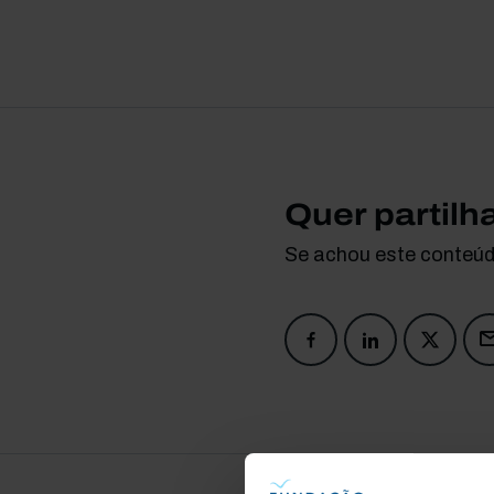
Quer partilh
Se achou este conteúdo