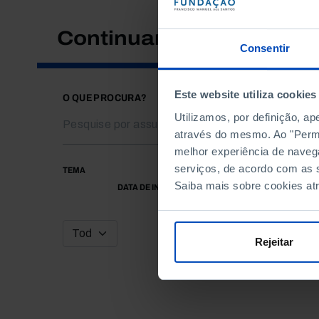
Continuar a pesquisar
Consentir
Este website utiliza cookies
O QUE PROCURA?
Utilizamos, por definição, a
através do mesmo. Ao "Permit
melhor experiência de naveg
serviços, de acordo com as s
TEMA
Saiba mais sobre cookies at
DATA DE INÍCIO
Rejeitar