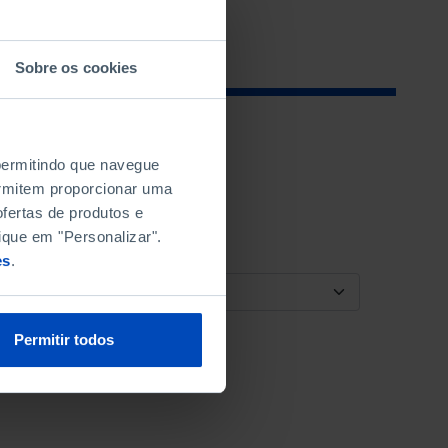
Sobre os cookies
 permitindo que navegue
permitem proporcionar uma
fertas de produtos e
ique em "Personalizar".
es
.
ORDENAR POR
Permitir todos