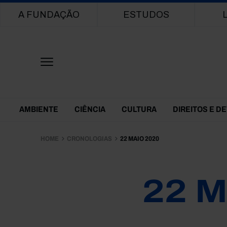
Main navigation
A FUNDAÇÃO
ESTUDOS
Themes Menu
AMBIENTE
CIÊNCIA
CULTURA
DIREITOS E D
HOME
CRONOLOGIAS
22 MAIO 2020
22 M