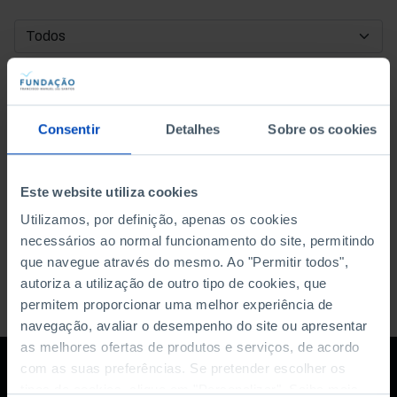
DATA DE INÍCIO
DATA DE FIM
Consentir
Detalhes
Sobre os cookies
ORDENAR POR
Este website utiliza cookies
Utilizamos, por definição, apenas os cookies
necessários ao normal funcionamento do site, permitindo
que navegue através do mesmo. Ao "Permitir todos",
autoriza a utilização de outro tipo de cookies, que
permitem proporcionar uma melhor experiência de
navegação, avaliar o desempenho do site ou apresentar
as melhores ofertas de produtos e serviços, de acordo
com as suas preferências. Se pretender escolher os
tipos de cookies, clique em "Personalizar". Saiba mais