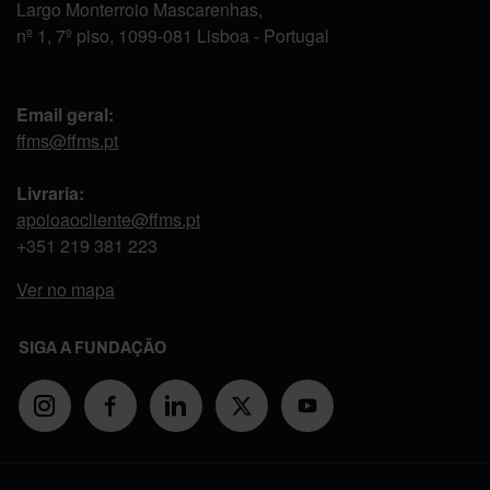
Largo Monterroio Mascarenhas,
nº 1, 7º piso, 1099-081 Lisboa - Portugal
Email geral:
ffms@ffms.pt
Livraria:
apoioaocliente@ffms.pt
+351
219 381 223
Ver no mapa
SIGA A FUNDAÇÃO