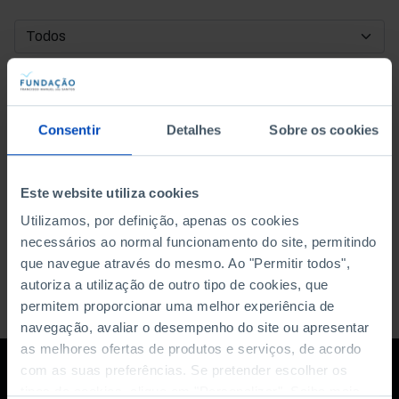
DATA DE INÍCIO
DATA DE FIM
Consentir
Detalhes
Sobre os cookies
ORDENAR POR
Este website utiliza cookies
Utilizamos, por definição, apenas os cookies
necessários ao normal funcionamento do site, permitindo
que navegue através do mesmo. Ao "Permitir todos",
autoriza a utilização de outro tipo de cookies, que
permitem proporcionar uma melhor experiência de
navegação, avaliar o desempenho do site ou apresentar
as melhores ofertas de produtos e serviços, de acordo
com as suas preferências. Se pretender escolher os
tipos de cookies, clique em "Personalizar". Saiba mais