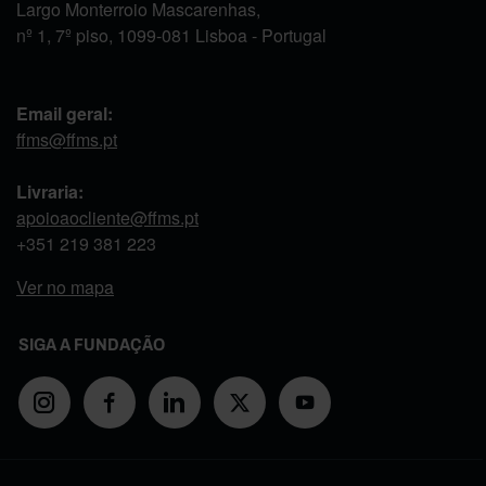
Largo Monterroio Mascarenhas,
nº 1, 7º piso, 1099-081 Lisboa - Portugal
Email geral:
ffms@ffms.pt
Livraria:
apoioaocliente@ffms.pt
+351
219 381 223
Ver no mapa
SIGA A FUNDAÇÃO