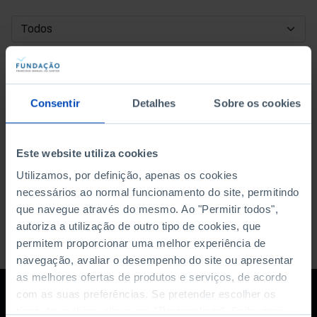
DATA DE INÍCIO
DATA DE FIM
Consentir
Detalhes
Sobre os cookies
ORDENAR POR
Este website utiliza cookies
Utilizamos, por definição, apenas os cookies
necessários ao normal funcionamento do site, permitindo
que navegue através do mesmo. Ao "Permitir todos",
autoriza a utilização de outro tipo de cookies, que
permitem proporcionar uma melhor experiência de
navegação, avaliar o desempenho do site ou apresentar
as melhores ofertas de produtos e serviços, de acordo
com as suas preferências. Se pretender escolher os
tipos de cookies, clique em "Personalizar". Saiba mais