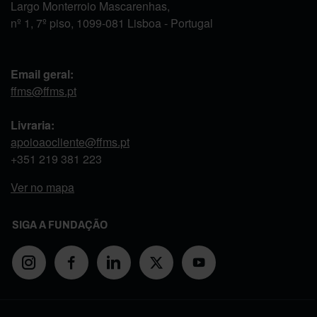
Largo Monterroio Mascarenhas,
nº 1, 7º piso, 1099-081 Lisboa - Portugal
Email geral:
ffms@ffms.pt
Livraria:
apoioaocliente@ffms.pt
+351
219 381 223
Ver no mapa
SIGA A FUNDAÇÃO