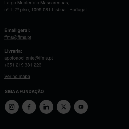
Largo Monterroio Mascarenhas,
nº 1, 7º piso, 1099-081 Lisboa - Portugal
Email geral:
ffms@ffms.pt
Livraria:
apoioaocliente@ffms.pt
+351
219 381 223
Ver no mapa
SIGA A FUNDAÇÃO