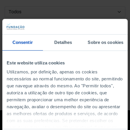
DATA DE INÍCIO
DATA DE FIM
Consentir
Detalhes
Sobre os cookies
ORDENAR POR
Este website utiliza cookies
Utilizamos, por definição, apenas os cookies
necessários ao normal funcionamento do site, permitindo
que navegue através do mesmo. Ao "Permitir todos",
autoriza a utilização de outro tipo de cookies, que
permitem proporcionar uma melhor experiência de
navegação, avaliar o desempenho do site ou apresentar
as melhores ofertas de produtos e serviços, de acordo
com as suas preferências. Se pretender escolher os
tipos de cookies, clique em "Personalizar". Saiba mais