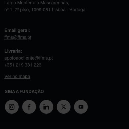
Largo Monterroio Mascarenhas,
nº 1, 7º piso, 1099-081 Lisboa - Portugal
Email geral:
ffms@ffms.pt
Livraria:
apoioaocliente@ffms.pt
+351
219 381 223
Ver no mapa
SIGA A FUNDAÇÃO