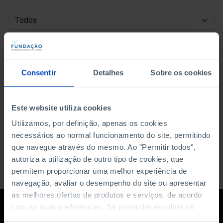
DATA DE INÍCIO
DATA DE FIM
Consentir
Detalhes
Sobre os cookies
ORDENAR POR
Este website utiliza cookies
Utilizamos, por definição, apenas os cookies
necessários ao normal funcionamento do site, permitindo
que navegue através do mesmo. Ao "Permitir todos",
autoriza a utilização de outro tipo de cookies, que
permitem proporcionar uma melhor experiência de
navegação, avaliar o desempenho do site ou apresentar
as melhores ofertas de produtos e serviços, de acordo
com as suas preferências. Se pretender escolher os
tipos de cookies, clique em "Personalizar". Saiba mais