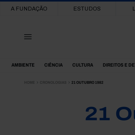
Main navigation
A FUNDAÇÃO
ESTUDOS
Themes Menu
AMBIENTE
CIÊNCIA
CULTURA
DIREITOS E D
HOME
CRONOLOGIAS
21 OUTUBRO 1982
21 O