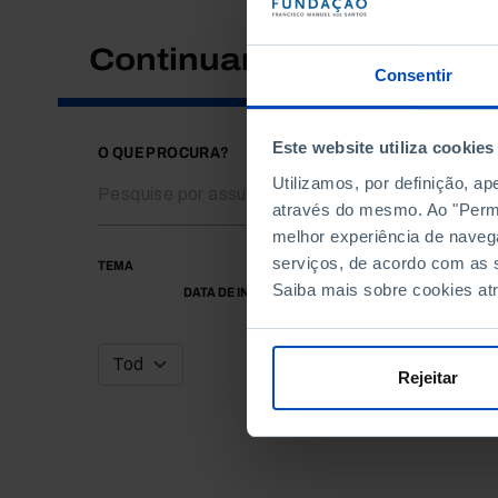
Continuar a pesquisar
Consentir
Este website utiliza cookies
O QUE PROCURA?
Utilizamos, por definição, a
através do mesmo. Ao "Permit
melhor experiência de naveg
serviços, de acordo com as s
TEMA
Saiba mais sobre cookies at
DATA DE INÍCIO
Rejeitar