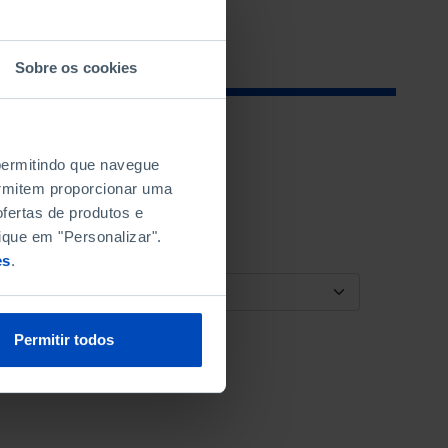
Sobre os cookies
 permitindo que navegue
permitem proporcionar uma
fertas de produtos e
ique em "Personalizar".
es
.
ORDENAR POR
Permitir todos