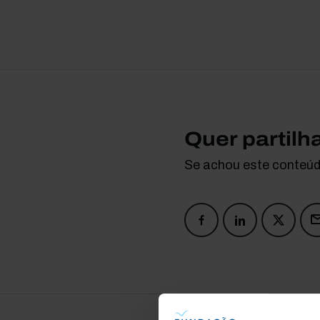
Quer partilh
Se achou este conteúdo