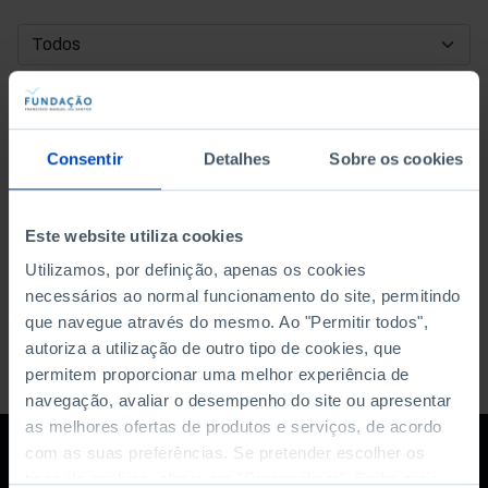
DATA DE INÍCIO
DATA DE FIM
Consentir
Detalhes
Sobre os cookies
ORDENAR POR
Este website utiliza cookies
Utilizamos, por definição, apenas os cookies
necessários ao normal funcionamento do site, permitindo
que navegue através do mesmo. Ao "Permitir todos",
autoriza a utilização de outro tipo de cookies, que
permitem proporcionar uma melhor experiência de
navegação, avaliar o desempenho do site ou apresentar
as melhores ofertas de produtos e serviços, de acordo
com as suas preferências. Se pretender escolher os
tipos de cookies, clique em "Personalizar". Saiba mais