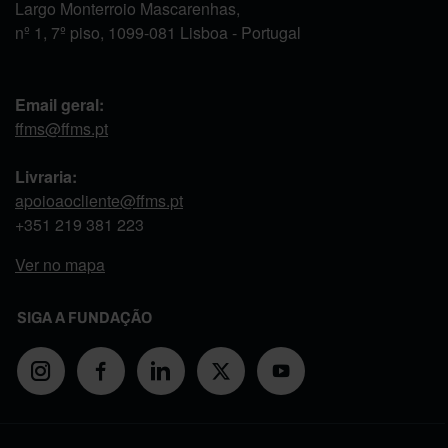
Largo Monterroio Mascarenhas,
nº 1, 7º piso, 1099-081 Lisboa - Portugal
Email geral:
ffms@ffms.pt
Livraria:
apoioaocliente@ffms.pt
+351
219 381 223
Ver no mapa
SIGA A FUNDAÇÃO