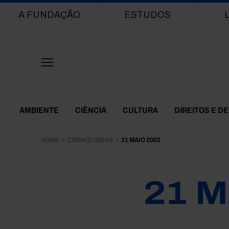
Main navigation
A FUNDAÇÃO
ESTUDOS
Themes Menu
AMBIENTE
CIÊNCIA
CULTURA
DIREITOS E D
HOME
CRONOLOGIAS
21 MAIO 2002
21 M