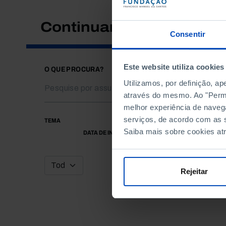
Continuar a pesquisar
Consentir
Este website utiliza cookies
O QUE PROCURA?
Utilizamos, por definição, a
através do mesmo. Ao "Permit
melhor experiência de naveg
serviços, de acordo com as s
TEMA
Saiba mais sobre cookies at
DATA DE INÍCIO
Rejeitar