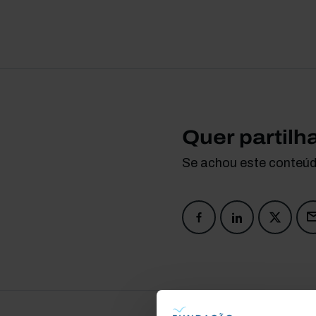
Quer partilh
Se achou este conteúdo