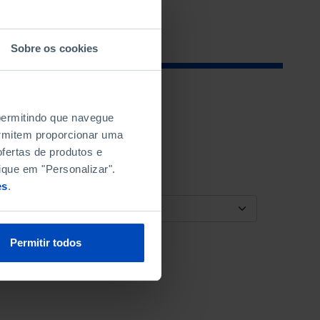
Sobre os cookies
 permitindo que navegue
permitem proporcionar uma
fertas de produtos e
ique em "Personalizar".
es
.
ORDENAR POR
Permitir todos