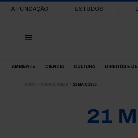
Main navigation
A FUNDAÇÃO
ESTUDOS
Themes Menu
AMBIENTE
CIÊNCIA
CULTURA
DIREITOS E D
HOME
CRONOLOGIAS
21 MAIO 1985
21 M