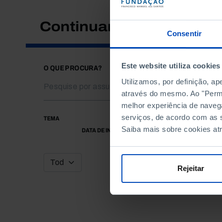
Continuar a pesquisar
Consentir
Este website utiliza cookies
O QUE PROCURA?
Utilizamos, por definição, a
através do mesmo. Ao "Permit
melhor experiência de naveg
serviços, de acordo com as s
TEMA
Saiba mais sobre cookies at
DATA DE INÍCIO
Rejeitar