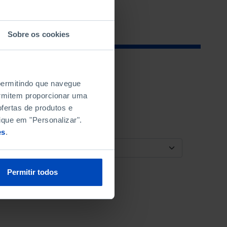
Sobre os cookies
 permitindo que navegue
permitem proporcionar uma
fertas de produtos e
ique em "Personalizar".
es
.
ORDENAR POR
Permitir todos