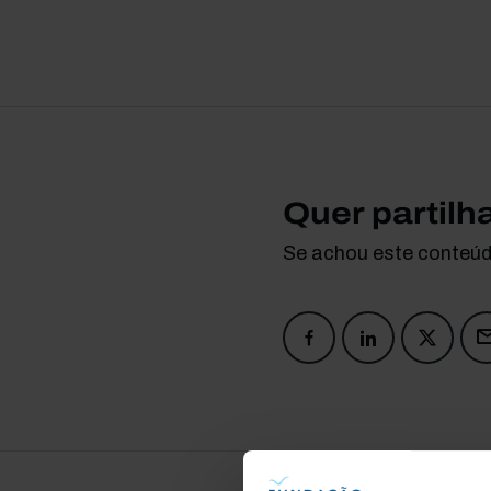
Quer partilh
Se achou este conteúdo