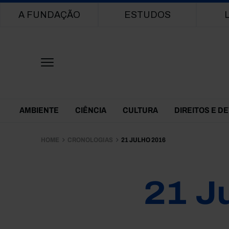
Main navigation
A FUNDAÇÃO
ESTUDOS
Themes Menu
AMBIENTE
CIÊNCIA
CULTURA
DIREITOS E D
HOME
CRONOLOGIAS
21 JULHO 2016
21 J