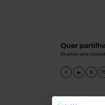
Quer partilh
Se achou este conteúdo