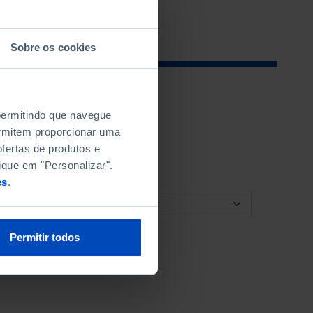
Sobre os cookies
 permitindo que navegue
permitem proporcionar uma
fertas de produtos e
ique em "Personalizar".
es
.
ORDENAR POR
Permitir todos