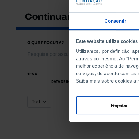
Continuar a pesquisar
Consentir
Este website utiliza cookies
O QUE PROCURA?
Utilizamos, por definição, a
através do mesmo. Ao "Permit
melhor experiência de naveg
serviços, de acordo com as s
TEMA
Saiba mais sobre cookies at
DATA DE INÍCIO
Rejeitar