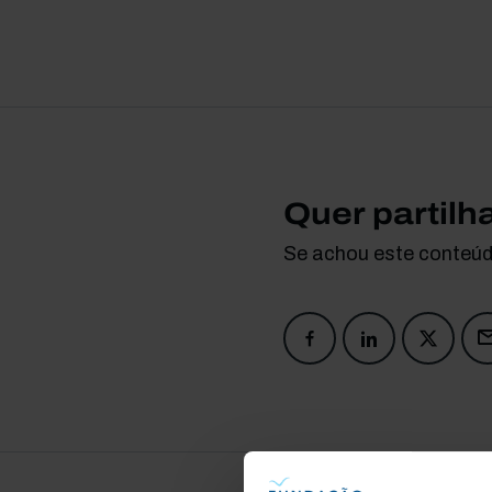
Quer partilh
Se achou este conteúdo