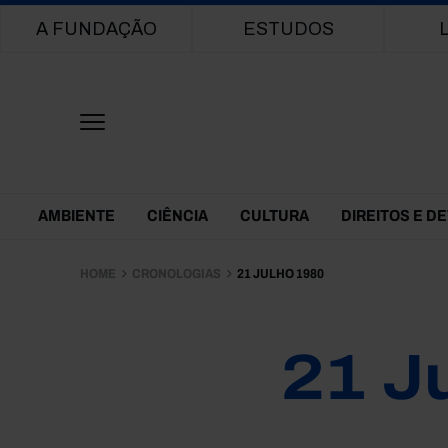
Main navigation
A FUNDAÇÃO
ESTUDOS
Themes Menu
AMBIENTE
CIÊNCIA
CULTURA
DIREITOS E D
HOME
CRONOLOGIAS
21 JULHO 1980
21 J