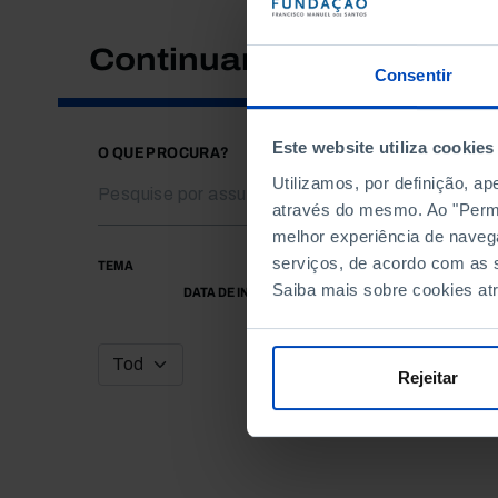
Continuar a pesquisar
Consentir
Este website utiliza cookies
O QUE PROCURA?
Utilizamos, por definição, a
através do mesmo. Ao "Permit
melhor experiência de naveg
serviços, de acordo com as s
TEMA
Saiba mais sobre cookies at
DATA DE INÍCIO
Rejeitar