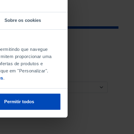
Sobre os cookies
 permitindo que navegue
permitem proporcionar uma
fertas de produtos e
ique em "Personalizar".
es
.
ORDENAR POR
Permitir todos