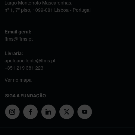
Largo Monterroio Mascarenhas,
nº 1, 7º piso, 1099-081 Lisboa - Portugal
Email geral:
ffms@ffms.pt
Livraria:
apoioaocliente@ffms.pt
+351
219 381 223
Ver no mapa
SIGA A FUNDAÇÃO