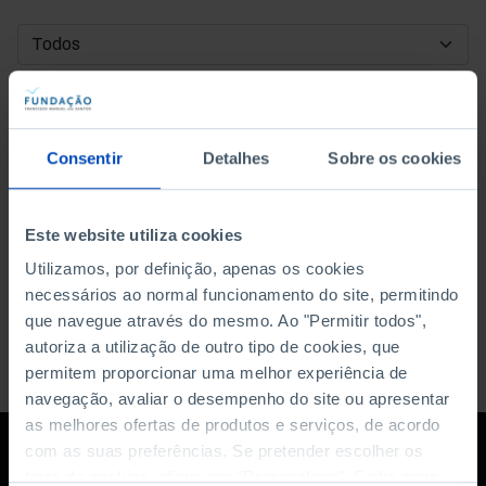
DATA DE INÍCIO
DATA DE FIM
Consentir
Detalhes
Sobre os cookies
ORDENAR POR
Este website utiliza cookies
Utilizamos, por definição, apenas os cookies
necessários ao normal funcionamento do site, permitindo
que navegue através do mesmo. Ao "Permitir todos",
autoriza a utilização de outro tipo de cookies, que
permitem proporcionar uma melhor experiência de
navegação, avaliar o desempenho do site ou apresentar
as melhores ofertas de produtos e serviços, de acordo
com as suas preferências. Se pretender escolher os
tipos de cookies, clique em "Personalizar". Saiba mais