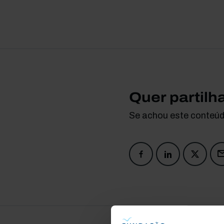
Quer partilh
Se achou este conteúdo