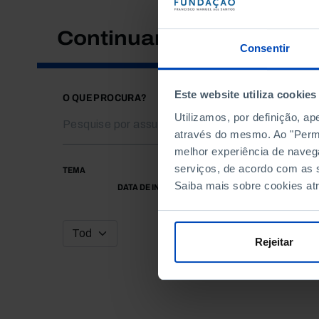
Continuar a pesquisar
Consentir
Este website utiliza cookies
O QUE PROCURA?
Utilizamos, por definição, a
através do mesmo. Ao "Permit
melhor experiência de naveg
serviços, de acordo com as s
TEMA
Saiba mais sobre cookies at
DATA DE INÍCIO
Rejeitar