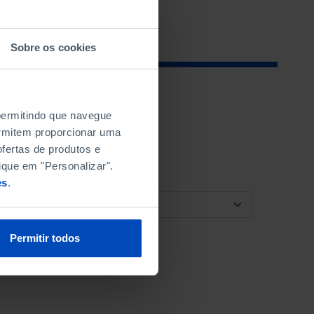
Sobre os cookies
 permitindo que navegue
permitem proporcionar uma
fertas de produtos e
ique em "Personalizar".
es
.
ORDENAR POR
Permitir todos