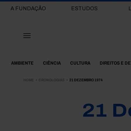
Main navigation
A FUNDAÇÃO
ESTUDOS
Themes Menu
AMBIENTE
CIÊNCIA
CULTURA
DIREITOS E D
HOME
CRONOLOGIAS
21 DEZEMBRO 1974
21 D