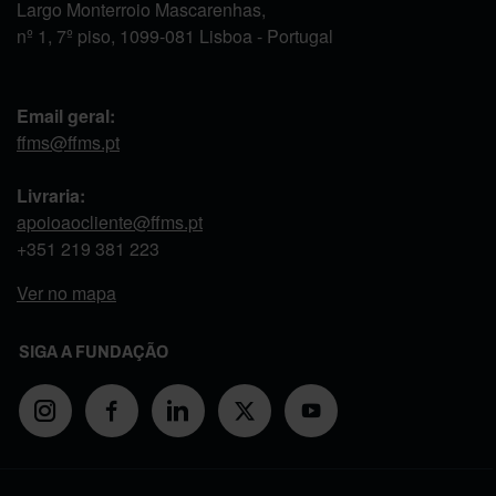
Largo Monterroio Mascarenhas,
nº 1, 7º piso, 1099-081 Lisboa - Portugal
Email geral:
ffms@ffms.pt
Livraria:
apoioaocliente@ffms.pt
+351
219 381 223
Ver no mapa
SIGA A FUNDAÇÃO