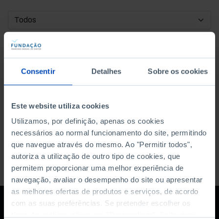
DATA DE INÍCIO
DATA DE FIM
Consentir
Detalhes
Sobre os cookies
ORDENAR POR
Este website utiliza cookies
Utilizamos, por definição, apenas os cookies
necessários ao normal funcionamento do site, permitindo
que navegue através do mesmo. Ao "Permitir todos",
autoriza a utilização de outro tipo de cookies, que
permitem proporcionar uma melhor experiência de
navegação, avaliar o desempenho do site ou apresentar
as melhores ofertas de produtos e serviços, de acordo
com as suas preferências. Se pretender escolher os
tipos de cookies, clique em "Personalizar". Saiba mais