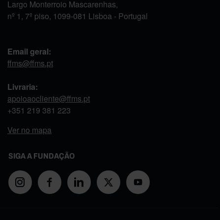
Largo Monterroio Mascarenhas,
nº 1, 7º piso, 1099-081 Lisboa - Portugal
Email geral:
ffms@ffms.pt
Livraria:
apoioaocliente@ffms.pt
+351
219 381 223
Ver no mapa
SIGA A FUNDAÇÃO