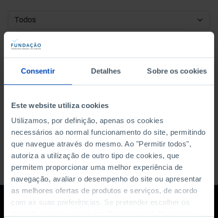
DATA DE INÍCIO
DATA DE FIM
Consentir
Detalhes
Sobre os cookies
ORDENAR POR
Este website utiliza cookies
Utilizamos, por definição, apenas os cookies
necessários ao normal funcionamento do site, permitindo
que navegue através do mesmo. Ao "Permitir todos",
autoriza a utilização de outro tipo de cookies, que
permitem proporcionar uma melhor experiência de
navegação, avaliar o desempenho do site ou apresentar
as melhores ofertas de produtos e serviços, de acordo
com as suas preferências. Se pretender escolher os
tipos de cookies, clique em "Personalizar". Saiba mais