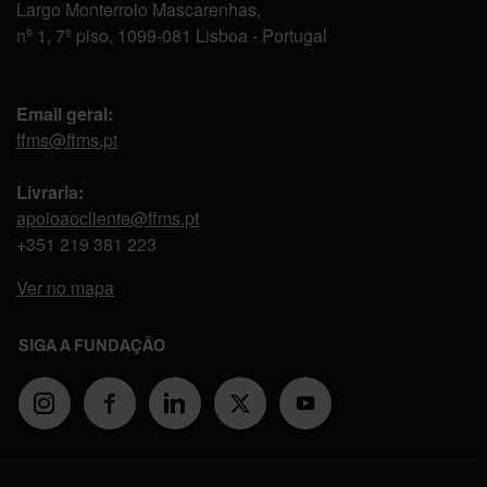
Largo Monterroio Mascarenhas,
nº 1, 7º piso, 1099-081 Lisboa - Portugal
Email geral:
ffms@ffms.pt
Livraria:
apoioaocliente@ffms.pt
+351
219 381 223
Ver no mapa
SIGA A FUNDAÇÃO