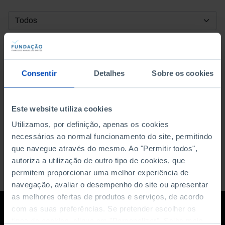
DATA DE INÍCIO
DATA DE FIM
Consentir
Detalhes
Sobre os cookies
ORDENAR POR
Este website utiliza cookies
Utilizamos, por definição, apenas os cookies
necessários ao normal funcionamento do site, permitindo
que navegue através do mesmo. Ao "Permitir todos",
autoriza a utilização de outro tipo de cookies, que
permitem proporcionar uma melhor experiência de
navegação, avaliar o desempenho do site ou apresentar
as melhores ofertas de produtos e serviços, de acordo
com as suas preferências. Se pretender escolher os
tipos de cookies, clique em "Personalizar". Saiba mais