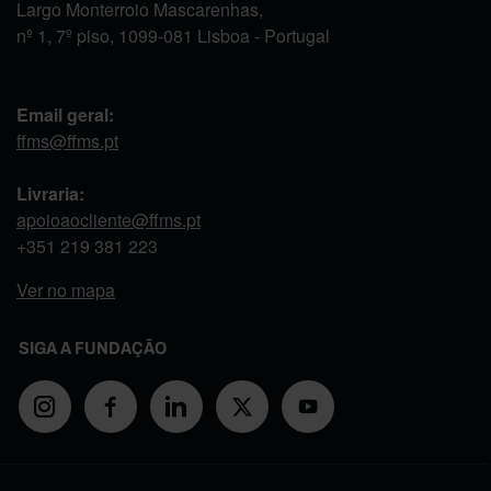
Largo Monterroio Mascarenhas,
nº 1, 7º piso, 1099-081 Lisboa - Portugal
Email geral:
ffms@ffms.pt
Livraria:
apoioaocliente@ffms.pt
+351
219 381 223
Ver no mapa
SIGA A FUNDAÇÃO