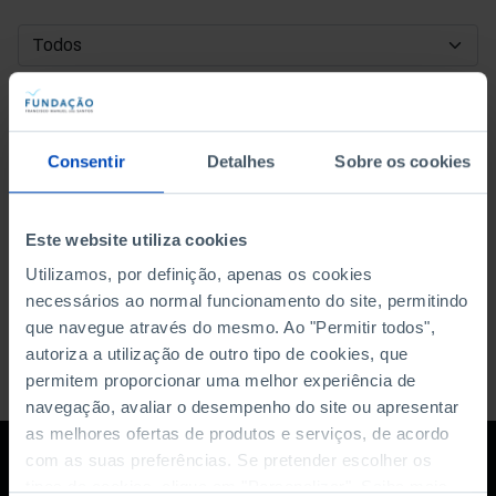
DATA DE INÍCIO
DATA DE FIM
Consentir
Detalhes
Sobre os cookies
ORDENAR POR
Este website utiliza cookies
Utilizamos, por definição, apenas os cookies
necessários ao normal funcionamento do site, permitindo
que navegue através do mesmo. Ao "Permitir todos",
autoriza a utilização de outro tipo de cookies, que
permitem proporcionar uma melhor experiência de
navegação, avaliar o desempenho do site ou apresentar
as melhores ofertas de produtos e serviços, de acordo
com as suas preferências. Se pretender escolher os
tipos de cookies, clique em "Personalizar". Saiba mais