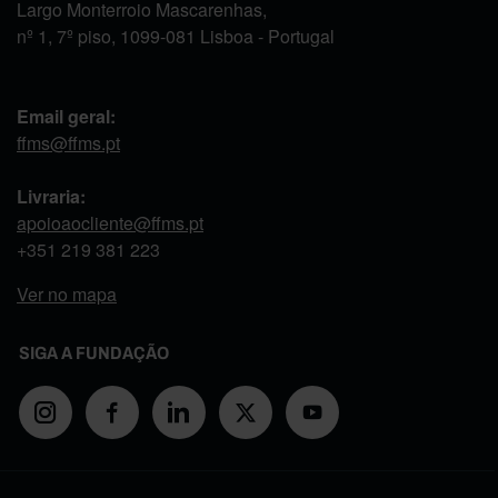
Largo Monterroio Mascarenhas,
nº 1, 7º piso, 1099-081 Lisboa - Portugal
Email geral:
ffms@ffms.pt
Livraria:
apoioaocliente@ffms.pt
+351
219 381 223
Ver no mapa
SIGA A FUNDAÇÃO