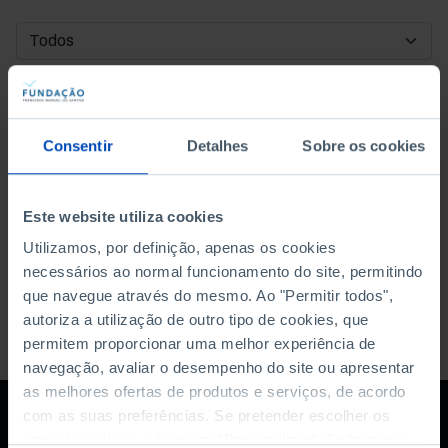
DATA DE INÍCIO
DATA DE FIM
Consentir
Detalhes
Sobre os cookies
ORDENAR POR
Este website utiliza cookies
Utilizamos, por definição, apenas os cookies
necessários ao normal funcionamento do site, permitindo
que navegue através do mesmo. Ao "Permitir todos",
autoriza a utilização de outro tipo de cookies, que
permitem proporcionar uma melhor experiência de
navegação, avaliar o desempenho do site ou apresentar
as melhores ofertas de produtos e serviços, de acordo
com as suas preferências. Se pretender escolher os
tipos de cookies, clique em "Personalizar". Saiba mais