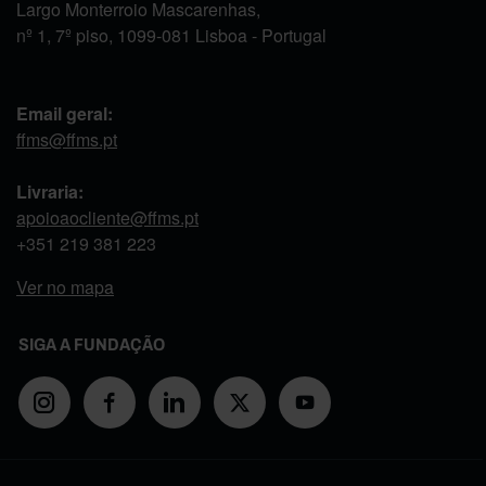
Largo Monterroio Mascarenhas,
nº 1, 7º piso, 1099-081 Lisboa - Portugal
Email geral:
ffms@ffms.pt
Livraria:
apoioaocliente@ffms.pt
+351
219 381 223
Ver no mapa
SIGA A FUNDAÇÃO