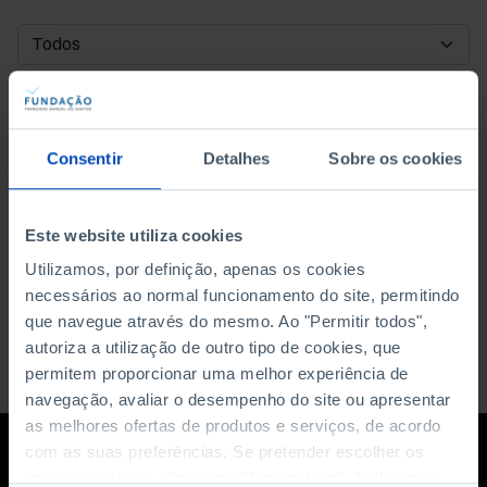
DATA DE INÍCIO
DATA DE FIM
Consentir
Detalhes
Sobre os cookies
ORDENAR POR
Este website utiliza cookies
Utilizamos, por definição, apenas os cookies
necessários ao normal funcionamento do site, permitindo
que navegue através do mesmo. Ao "Permitir todos",
autoriza a utilização de outro tipo de cookies, que
permitem proporcionar uma melhor experiência de
navegação, avaliar o desempenho do site ou apresentar
as melhores ofertas de produtos e serviços, de acordo
com as suas preferências. Se pretender escolher os
tipos de cookies, clique em "Personalizar". Saiba mais