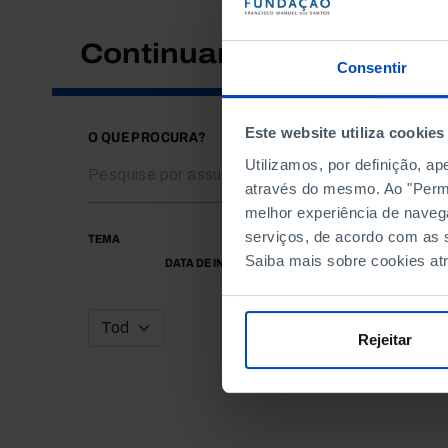
Continuar a pesquisar
Consentir
Este website utiliza cookies
O QUE PROCURA?
Utilizamos, por definição, a
através do mesmo. Ao "Permit
melhor experiência de naveg
serviços, de acordo com as s
TEMA
Saiba mais sobre cookies at
DATA DE INÍCIO
Rejeitar