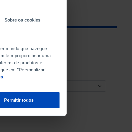
Sobre os cookies
 permitindo que navegue
permitem proporcionar uma
fertas de produtos e
ique em "Personalizar".
es
.
ORDENAR POR
Permitir todos