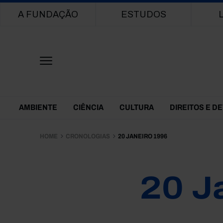
Main navigation
A FUNDAÇÃO
ESTUDOS
Themes Menu
AMBIENTE
CIÊNCIA
CULTURA
DIREITOS E D
HOME
CRONOLOGIAS
20 JANEIRO 1996
20 J