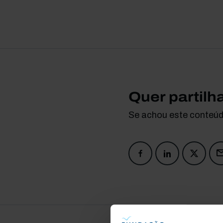
Quer partilh
Se achou este conteúdo