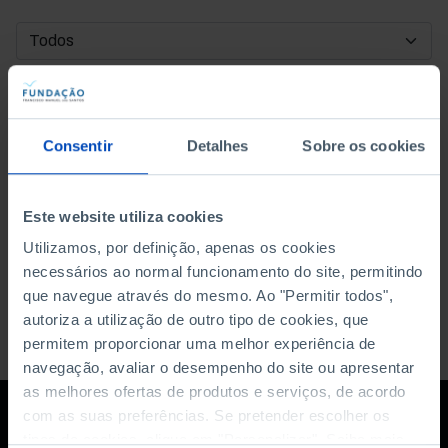
DATA DE INÍCIO
DATA DE FIM
Consentir
Detalhes
Sobre os cookies
ORDENAR POR
Este website utiliza cookies
Utilizamos, por definição, apenas os cookies
necessários ao normal funcionamento do site, permitindo
que navegue através do mesmo. Ao "Permitir todos",
autoriza a utilização de outro tipo de cookies, que
permitem proporcionar uma melhor experiência de
navegação, avaliar o desempenho do site ou apresentar
as melhores ofertas de produtos e serviços, de acordo
com as suas preferências. Se pretender escolher os
tipos de cookies, clique em "Personalizar". Saiba mais