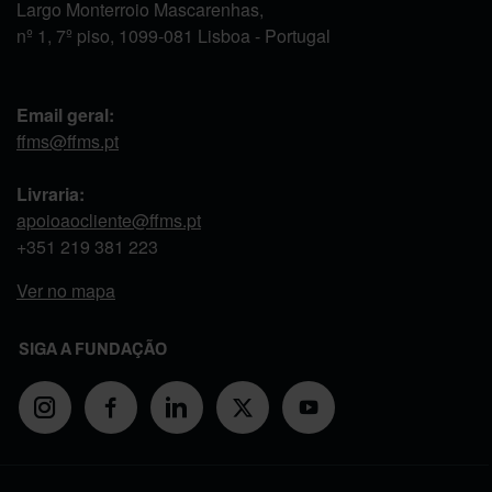
Largo Monterroio Mascarenhas,
nº 1, 7º piso, 1099-081 Lisboa - Portugal
Email geral:
ffms@ffms.pt
Livraria:
apoioaocliente@ffms.pt
+351
219 381 223
Ver no mapa
SIGA A FUNDAÇÃO