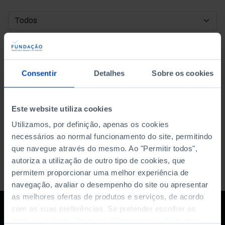
DATA DE INÍCIO
DATA DE FIM
Consentir
Detalhes
Sobre os cookies
ORDENAR POR
Este website utiliza cookies
Utilizamos, por definição, apenas os cookies
necessários ao normal funcionamento do site, permitindo
que navegue através do mesmo. Ao "Permitir todos",
autoriza a utilização de outro tipo de cookies, que
permitem proporcionar uma melhor experiência de
navegação, avaliar o desempenho do site ou apresentar
as melhores ofertas de produtos e serviços, de acordo
com as suas preferências. Se pretender escolher os
tipos de cookies, clique em "Personalizar". Saiba mais