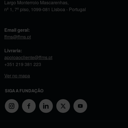
Largo Monterroio Mascarenhas,
nº 1, 7º piso, 1099-081 Lisboa - Portugal
Email geral:
ffms@ffms.pt
Livraria:
apoioaocliente@ffms.pt
+351
219 381 223
Ver no mapa
SIGA A FUNDAÇÃO