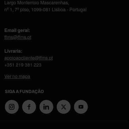
Largo Monterroio Mascarenhas,
nº 1, 7º piso, 1099-081 Lisboa - Portugal
Email geral:
ffms@ffms.pt
Livraria:
apoioaocliente@ffms.pt
+351
219 381 223
Ver no mapa
SIGA A FUNDAÇÃO