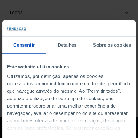
DATA DE INÍCIO
DATA DE FIM
Consentir
Detalhes
Sobre os cookies
ORDENAR POR
Este website utiliza cookies
Utilizamos, por definição, apenas os cookies
necessários ao normal funcionamento do site, permitindo
que navegue através do mesmo. Ao "Permitir todos",
autoriza a utilização de outro tipo de cookies, que
permitem proporcionar uma melhor experiência de
navegação, avaliar o desempenho do site ou apresentar
as melhores ofertas de produtos e serviços, de acordo
com as suas preferências. Se pretender escolher os
tipos de cookies, clique em "Personalizar". Saiba mais