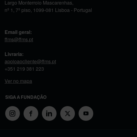
Largo Monterroio Mascarenhas,
nº 1, 7º piso, 1099-081 Lisboa - Portugal
Email geral:
ffms@ffms.pt
Livraria:
apoioaocliente@ffms.pt
+351
219 381 223
Ver no mapa
SIGA A FUNDAÇÃO