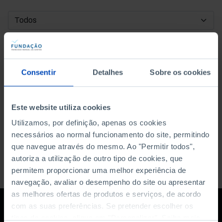
DATA DE INÍCIO
DATA DE FIM
Consentir
Detalhes
Sobre os cookies
ORDENAR POR
Este website utiliza cookies
Utilizamos, por definição, apenas os cookies
necessários ao normal funcionamento do site, permitindo
que navegue através do mesmo. Ao "Permitir todos",
autoriza a utilização de outro tipo de cookies, que
permitem proporcionar uma melhor experiência de
navegação, avaliar o desempenho do site ou apresentar
as melhores ofertas de produtos e serviços, de acordo
com as suas preferências. Se pretender escolher os
tipos de cookies, clique em "Personalizar". Saiba mais