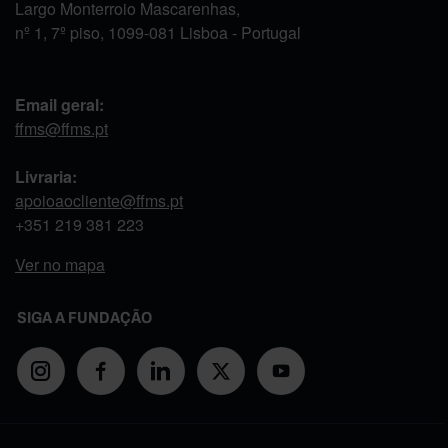
Largo Monterroio Mascarenhas,
nº 1, 7º piso, 1099-081 Lisboa - Portugal
Email geral:
ffms@ffms.pt
Livraria:
apoioaocliente@ffms.pt
+351
219 381 223
Ver no mapa
SIGA A FUNDAÇÃO