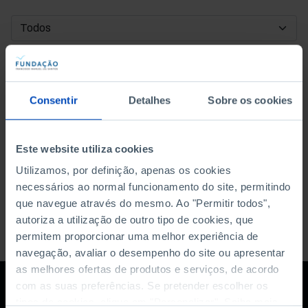
DATA DE INÍCIO
DATA DE FIM
Consentir
Detalhes
Sobre os cookies
ORDENAR POR
Este website utiliza cookies
Utilizamos, por definição, apenas os cookies
necessários ao normal funcionamento do site, permitindo
que navegue através do mesmo. Ao "Permitir todos",
autoriza a utilização de outro tipo de cookies, que
permitem proporcionar uma melhor experiência de
navegação, avaliar o desempenho do site ou apresentar
as melhores ofertas de produtos e serviços, de acordo
com as suas preferências. Se pretender escolher os
tipos de cookies, clique em "Personalizar". Saiba mais