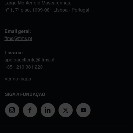
Largo Monterroio Mascarenhas,
nº 1, 7º piso, 1099-081 Lisboa - Portugal
Email geral:
ffms@ffms.pt
Livraria:
apoioaocliente@ffms.pt
+351
219 381 223
Ver no mapa
SIGA A FUNDAÇÃO