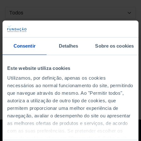
DATA DE INÍCIO
DATA DE FIM
Consentir
Detalhes
Sobre os cookies
ORDENAR POR
Este website utiliza cookies
Utilizamos, por definição, apenas os cookies
necessários ao normal funcionamento do site, permitindo
que navegue através do mesmo. Ao "Permitir todos",
autoriza a utilização de outro tipo de cookies, que
permitem proporcionar uma melhor experiência de
navegação, avaliar o desempenho do site ou apresentar
as melhores ofertas de produtos e serviços, de acordo
com as suas preferências. Se pretender escolher os
tipos de cookies, clique em "Personalizar". Saiba mais