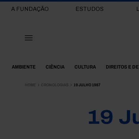
Main navigation
A FUNDAÇÃO
ESTUDOS
Themes Menu
AMBIENTE
CIÊNCIA
CULTURA
DIREITOS E D
HOME
CRONOLOGIAS
19 JULHO 1987
19 J