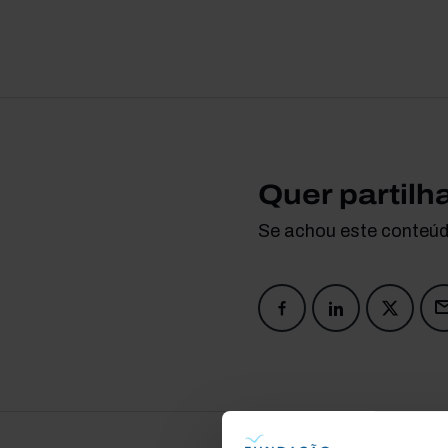
Quer partilh
Se achou este conteúdo