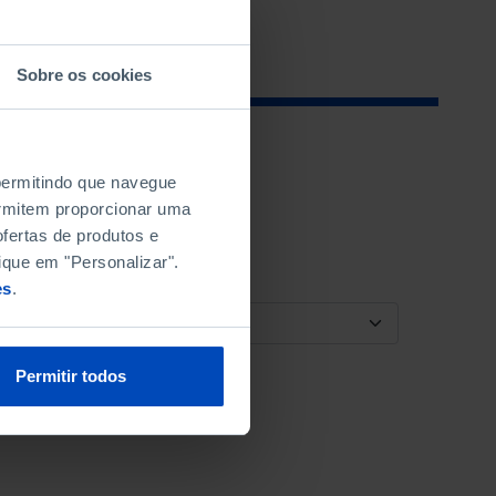
Sobre os cookies
 permitindo que navegue
permitem proporcionar uma
fertas de produtos e
ique em "Personalizar".
es
.
ORDENAR POR
Permitir todos