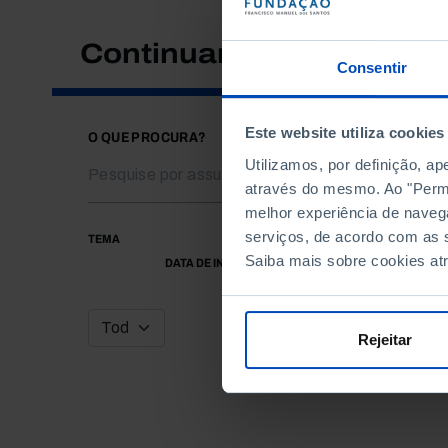
Continuar a pesquisar
Consentir
Este website utiliza cookies
O QUE PROCURA?
Utilizamos, por definição, a
através do mesmo. Ao "Permit
melhor experiência de naveg
serviços, de acordo com as s
TEMA
Saiba mais sobre cookies at
DATA DE INÍCIO
Rejeitar